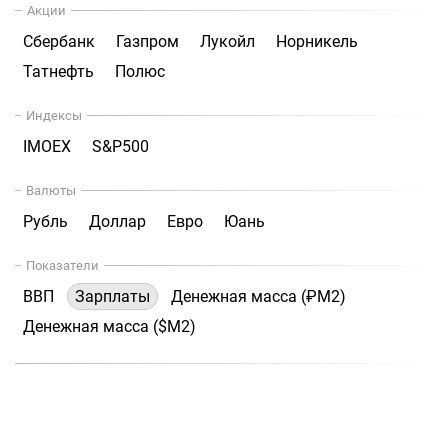
Акции
Сбербанк
Газпром
Лукойл
Норникель
Татнефть
Полюс
Индексы
IMOEX
S&P500
Валюты
Рубль
Доллар
Евро
Юань
Показатели
ВВП
Зарплаты
Денежная масса (₽М2)
Денежная масса ($М2)