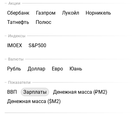
Акции
Сбербанк
Газпром
Лукойл
Норникель
Татнефть
Полюс
Индексы
IMOEX
S&P500
Валюты
Рубль
Доллар
Евро
Юань
Показатели
ВВП
Зарплаты
Денежная масса (₽М2)
Денежная масса ($М2)