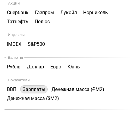
Акции
Сбербанк
Газпром
Лукойл
Норникель
Татнефть
Полюс
Индексы
IMOEX
S&P500
Валюты
Рубль
Доллар
Евро
Юань
Показатели
ВВП
Зарплаты
Денежная масса (₽М2)
Денежная масса ($М2)