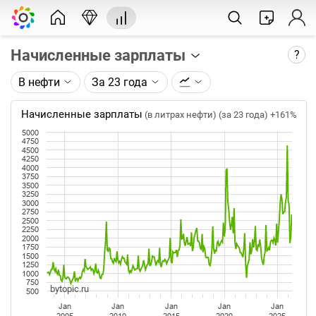
Начисленные зарплаты
?
В нефти
За 23 года
Описание графика:
Среднемесячная номинальная начисленная
Начисленные зарплаты
(в литрах нефти) (за 23 года)
+161%
заработная плата (ФОТ) работников в целом по
5000
экономике по данным Росстата.
4750
4500
4250
Каждая точка на графике - среднее значение за
4000
3750
месяц. Таймфрейм (месяц) не меняется при
3500
изменении глубины графика.
3250
3000
2750
2500
Данные добавляются ежемесячно после
2250
официальной публикации Росстатом.
2000
1750
1500
1250
1000
750
bytopic.ru
500
Jan
Jan
Jan
Jan
Jan