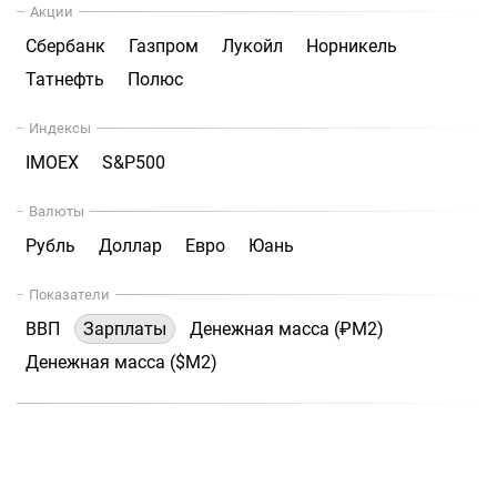
Акции
Сбербанк
Газпром
Лукойл
Норникель
Татнефть
Полюс
Индексы
IMOEX
S&P500
Валюты
Рубль
Доллар
Евро
Юань
Показатели
ВВП
Зарплаты
Денежная масса (₽М2)
Денежная масса ($М2)