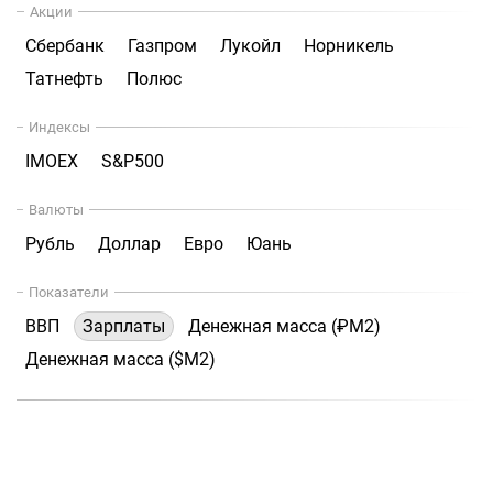
Акции
Сбербанк
Газпром
Лукойл
Норникель
Татнефть
Полюс
Индексы
IMOEX
S&P500
Валюты
Рубль
Доллар
Евро
Юань
Показатели
ВВП
Зарплаты
Денежная масса (₽М2)
Денежная масса ($М2)