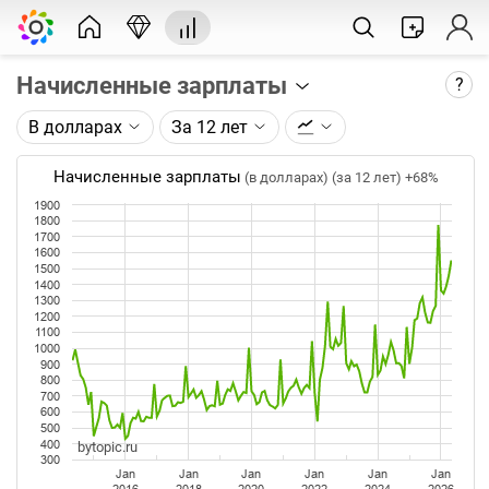
Начисленные зарплаты
?
В долларах
За 12 лет
Описание графика:
Среднемесячная номинальная начисленная
Начисленные зарплаты
(в долларах) (за 12 лет)
+68%
заработная плата (ФОТ) работников в целом по
1900
экономике по данным Росстата.
1800
1700
1600
Каждая точка на графике - среднее значение за
1500
месяц. Таймфрейм (месяц) не меняется при
1400
изменении глубины графика.
1300
1200
1100
Данные добавляются ежемесячно после
1000
официальной публикации Росстатом.
900
800
700
600
500
400
bytopic.ru
300
Jan
Jan
Jan
Jan
Jan
Jan