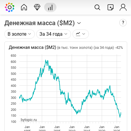
Денежная масса ($М2)
?
В золоте
За 34 года
Описание графика:
Денежная масса (агрегат М2) по данным ФРС
Денежная масса ($М2)
(в тыс. тонн золота) (за 34 года)
-42%
США.
650
600
Каждая точка на графике - значение за месяц.
550
Таймфрейм (месяц) не меняется при изменении
500
глубины графика.
450
400
Данные добавляются каждый четвертый вторник
месяца, следующего за отчетным.
350
300
250
200
150
bytopic.ru
100
Jan
Jan
Jan
Jan
Jan
Jan
Jan