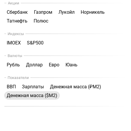
Акции
Сбербанк
Газпром
Лукойл
Норникель
Татнефть
Полюс
Индексы
IMOEX
S&P500
Валюты
Рубль
Доллар
Евро
Юань
Показатели
ВВП
Зарплаты
Денежная масса (₽М2)
Денежная масса ($М2)