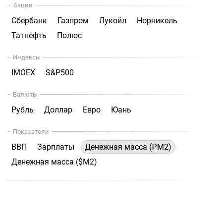
Акции
Сбербанк
Газпром
Лукойл
Норникель
Татнефть
Полюс
Индексы
IMOEX
S&P500
Валюты
Рубль
Доллар
Евро
Юань
Показатели
ВВП
Зарплаты
Денежная масса (₽М2)
Денежная масса ($М2)