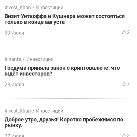
Invest_Khan
/
Инвестиции
Визит Уиткоффа и Кушнера может состояться
только в конце августа
2
30 Июля
Irinanfs
/
Инвестиции
Госдума приняла закон о криптовалюте: что
ждёт инвесторов?
7
28 Июля
Invest_Khan
/
Инвестиции
Доброе утро, друзья! Коротко пробежимся по
рынку.
3
27 Июля