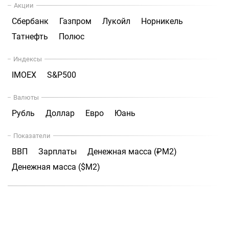
Акции
Сбербанк
Газпром
Лукойл
Норникель
Татнефть
Полюс
Индексы
IMOEX
S&P500
Валюты
Рубль
Доллар
Евро
Юань
Показатели
ВВП
Зарплаты
Денежная масса (₽М2)
Денежная масса ($М2)