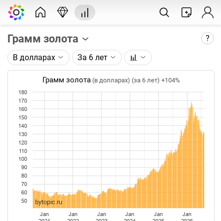
Грамм золота
?
В долларах
За 6 лет
Описание графика:
Цена фьючерса на золото, торгуемого на ICE.
Грамм золота
(в долларах) (за 6 лет)
+104%
180
Каждая точка на графике - цена закрытия дня,
170
недели или месяца. Оптимальный таймфрейм
160
(день, неделя, месяц) подбирается автоматически
150
при изменении глубины графика.
140
130
120
Данные добавляются ежедневно.
110
100
90
80
70
60
50
bytopic.ru
Jan
Jan
Jan
Jan
Jan
Jan