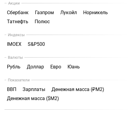
Акции
Сбербанк
Газпром
Лукойл
Норникель
Татнефть
Полюс
Индексы
IMOEX
S&P500
Валюты
Рубль
Доллар
Евро
Юань
Показатели
ВВП
Зарплаты
Денежная масса (₽М2)
Денежная масса ($М2)