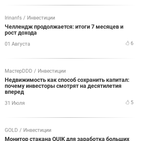
Irinanfs
/
Инвестиции
Челлендж продолжается: итоги 7 месяцев и
рост дохода
6
01 Августа
МастерDDD
/
Инвестиции
Недвижимость как способ сохранить капитал:
почему инвесторы смотрят на десятилетия
вперед
5
31 Июля
GOLD
/
Инвестиции
Монитор стакана QUIK для заработка больших