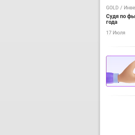
GOLD
/
Инве
Судя по фь
года
17 Июля