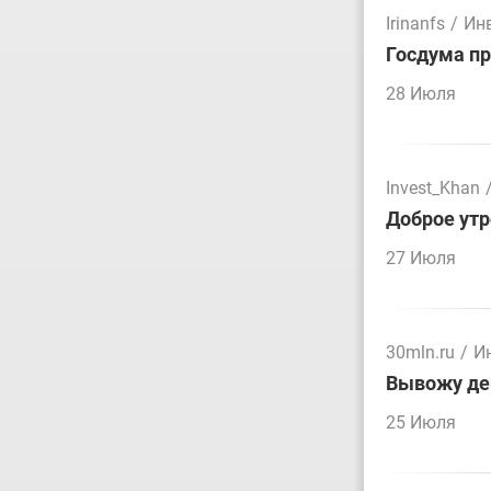
Irinanfs
/
Ин
Госдума пр
28 Июля
Invest_Khan
Доброе утр
27 Июля
30mln.ru
/
И
Вывожу ден
25 Июля