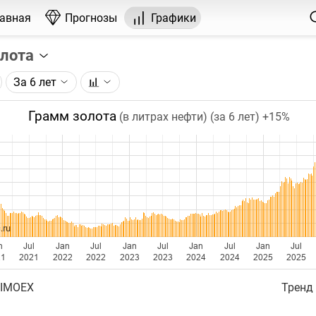
лавная
Прогнозы
Графики
олота
За 6 лет
графика:
рса на золото, торгуемого на ICE.
Грамм золота
(в литрах нефти) (за 6 лет)
+15%
чка на графике - цена закрытия дня, недели или месяца.
ый таймфрейм (день, неделя, месяц) подбирается автома
ении глубины графика.
бавляются ежедневно.
.ru
n
Jul
Jan
Jul
Jan
Jul
Jan
Jul
Jan
Jul
21
2021
2022
2022
2023
2023
2024
2024
2025
2025
 IMOEX
Тренд 