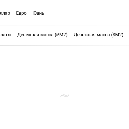
ллар
Евро
Юань
платы
Денежная масса (₽М2)
Денежная масса ($М2)