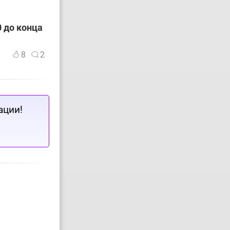
 до конца
8
2
ации!