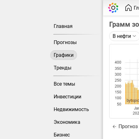
Г
Грамм з
Главная
В нефти
Описание 
Прогнозы
Цена фьюче
Графики
Каждая то
400
Оптимальн
Тренды
350
при измен
300
250
Все темы
Данные до
200
150
Инвестиции
100
bytopic
50
Ja
Недвижимость
20
Экономика
Прогноз
Бизнес