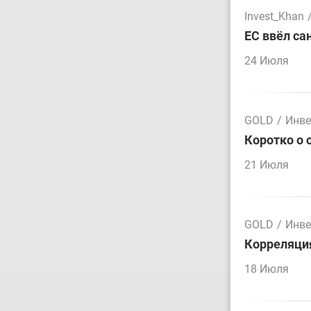
Invest_Khan
ЕС ввёл са
24 Июля
GOLD
/
Инве
Коротко о 
21 Июля
GOLD
/
Инве
Корреляция
18 Июля