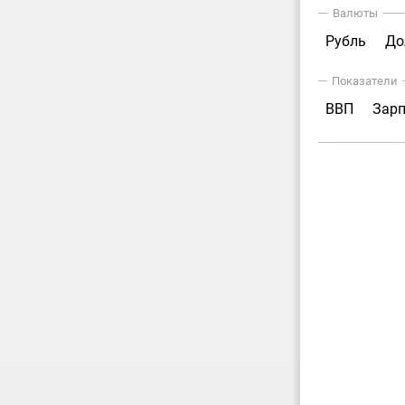
Валюты
Рубль
До
Показатели
ВВП
Зар