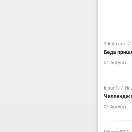
30mln.ru
/
И
Беда пришл
01 Августа
Irinanfs
/
Ин
Челлендж п
01 Августа