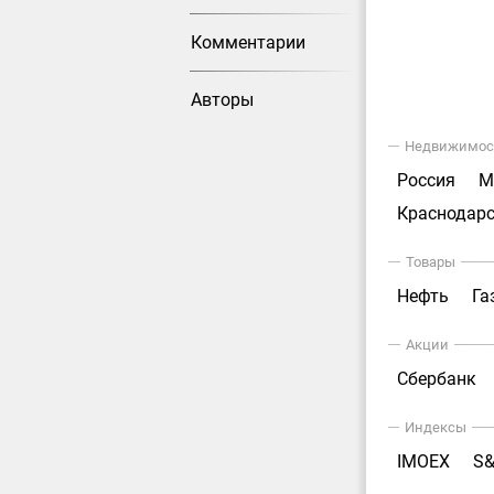
Комментарии
Авторы
Недвижимос
Россия
М
Краснодарс
Товары
Нефть
Га
Акции
Сбербанк
Индексы
IMOEX
S&