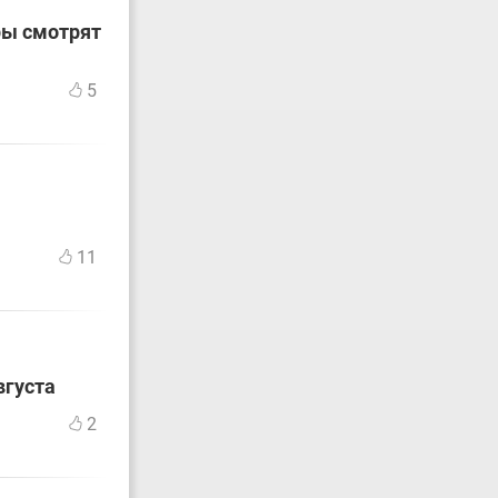
ры смотрят
5
11
вгуста
2