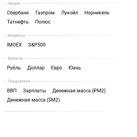
Акции
Сбербанк
Газпром
Лукойл
Норникель
Татнефть
Полюс
Индексы
IMOEX
S&P500
Валюты
Рубль
Доллар
Евро
Юань
Показатели
ВВП
Зарплаты
Денежная масса (₽М2)
Денежная масса ($М2)