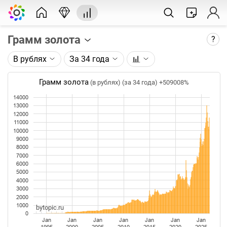
Грамм золота
?
В рублях
За 34 года
Описание графика:
Цена фьючерса на золото, торгуемого на ICE.
Грамм золота
(в рублях) (за 34 года)
+509008%
14000
Каждая точка на графике - цена закрытия дня,
13000
недели или месяца. Оптимальный таймфрейм
12000
(день, неделя, месяц) подбирается автоматически
11000
при изменении глубины графика.
10000
9000
8000
Данные добавляются ежедневно.
7000
6000
5000
4000
3000
2000
1000
bytopic.ru
0
Jan
Jan
Jan
Jan
Jan
Jan
Jan