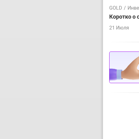
GOLD
/
Инве
Коротко о 
21 Июля