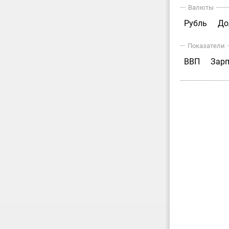
Валюты
Рубль
До
Показатели
ВВП
Зар