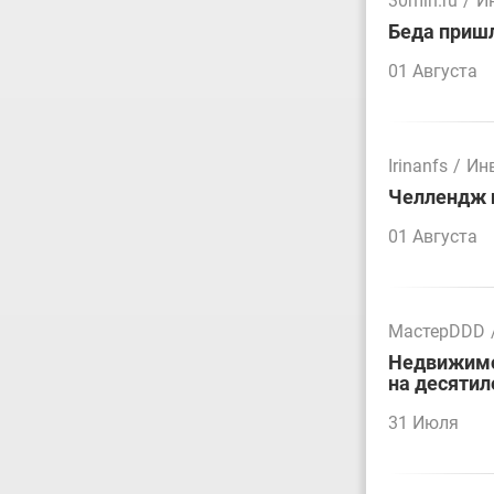
30mln.ru
/
И
Беда пришл
01 Августа
Irinanfs
/
Ин
Челлендж п
01 Августа
МастерDDD
Недвижимос
на десятил
31 Июля