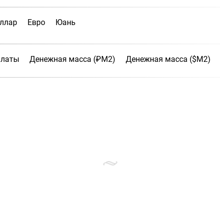
ллар
Евро
Юань
платы
Денежная масса (₽М2)
Денежная масса ($М2)