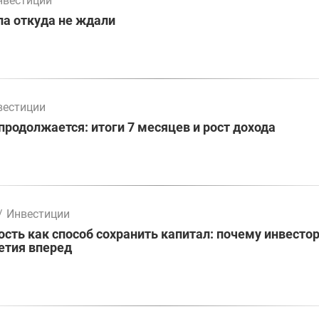
нвестиции
а откуда не ждали
вестиции
родолжается: итоги 7 месяцев и рост дохода
/
Инвестиции
ть как способ сохранить капитал: почему инвесто
етия вперед