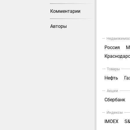
Комментарии
Авторы
Недвижимос
Россия
М
Краснодарс
Товары
Нефть
Га
Акции
Сбербанк
Индексы
IMOEX
S&