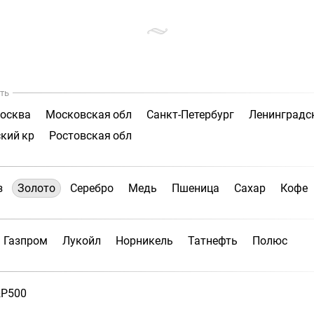
ть
осква
Московская обл
Санкт-Петербург
Ленинградс
кий кр
Ростовская обл
з
Золото
Серебро
Медь
Пшеница
Сахар
Кофе
Газпром
Лукойл
Норникель
Татнефть
Полюс
P500