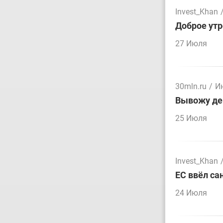
Invest_Khan
Доброе утр
27 Июля
30mln.ru
/
И
Вывожу ден
25 Июля
Invest_Khan
ЕС ввёл са
24 Июля