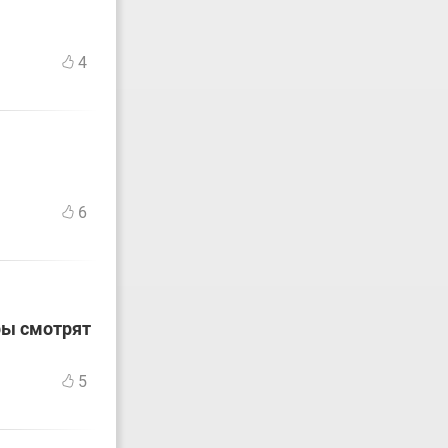
4
6
ры смотрят
5