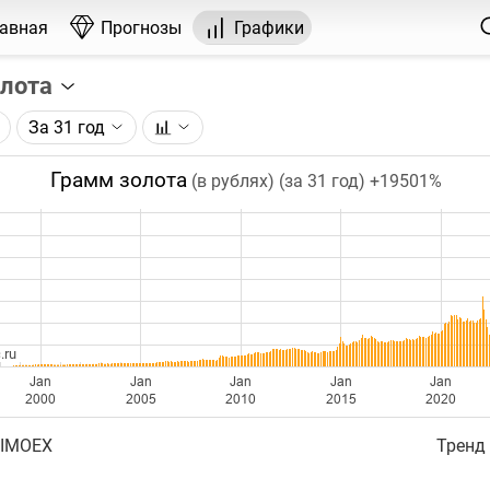
лавная
Прогнозы
Графики
олота
За 31 год
графика:
рса на золото, торгуемого на ICE.
Грамм золота
(в рублях) (за 31 год)
+19501%
чка на графике - цена закрытия дня, недели или месяца.
ый таймфрейм (день, неделя, месяц) подбирается автома
ении глубины графика.
бавляются ежедневно.
.ru
Jan
Jan
Jan
Jan
Jan
2000
2005
2010
2015
2020
 IMOEX
Тренд 