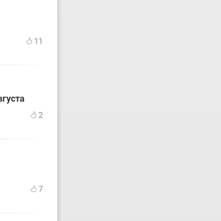
11
вгуста
2
7