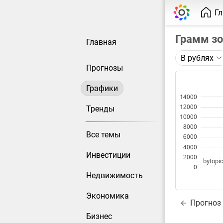
Г
Грамм з
Главная
В рублях
Описание 
Прогнозы
Цена фьюче
Графики
Каждая то
14000
Оптимальн
12000
Тренды
при измен
10000
8000
Все темы
Данные до
6000
4000
Инвестиции
2000
bytopic
0
Недвижимость
Экономика
Прогноз
Бизнес