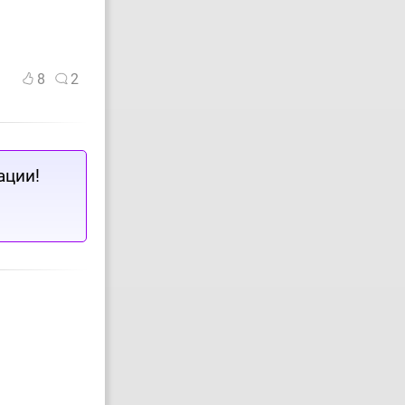
8
2
ации!