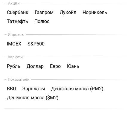
Акции
Сбербанк
Газпром
Лукойл
Норникель
Татнефть
Полюс
Индексы
IMOEX
S&P500
Валюты
Рубль
Доллар
Евро
Юань
Показатели
ВВП
Зарплаты
Денежная масса (₽М2)
Денежная масса ($М2)