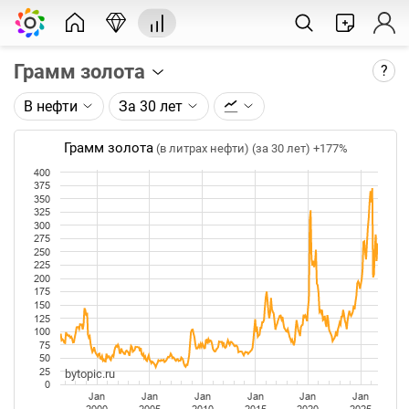
Грамм золота
?
В нефти
За 30 лет
Описание графика:
Цена фьючерса на золото, торгуемого на ICE.
Грамм золота
(в литрах нефти) (за 30 лет)
+177%
400
Каждая точка на графике - цена закрытия дня,
375
недели или месяца. Оптимальный таймфрейм
350
325
(день, неделя, месяц) подбирается автоматически
300
при изменении глубины графика.
275
250
225
Данные добавляются ежедневно.
200
175
150
125
100
75
50
25
bytopic.ru
0
Jan
Jan
Jan
Jan
Jan
Jan