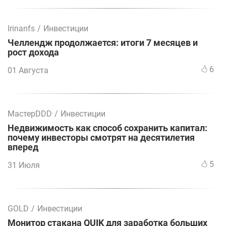
Irinanfs
/
Инвестиции
Челлендж продолжается: итоги 7 месяцев и
рост дохода
6
01 Августа
МастерDDD
/
Инвестиции
Недвижимость как способ сохранить капитал:
почему инвесторы смотрят на десятилетия
вперед
5
31 Июля
GOLD
/
Инвестиции
Монитор стакана QUIK для заработка больших