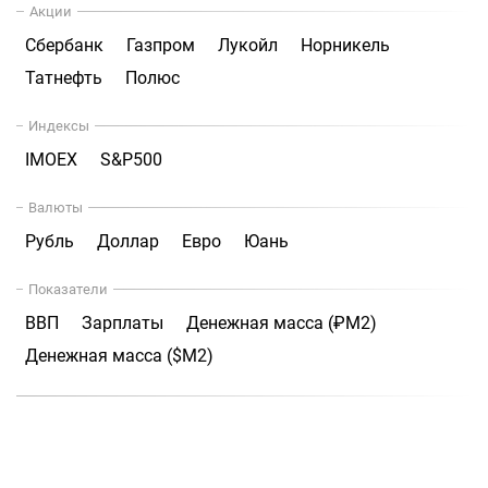
Акции
Сбербанк
Газпром
Лукойл
Норникель
Татнефть
Полюс
Индексы
IMOEX
S&P500
Валюты
Рубль
Доллар
Евро
Юань
Показатели
ВВП
Зарплаты
Денежная масса (₽М2)
Денежная масса ($М2)