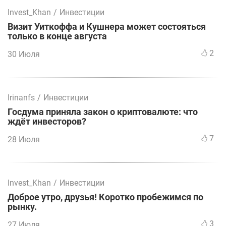
Invest_Khan
/
Инвестиции
Визит Уиткоффа и Кушнера может состояться
только в конце августа
2
30 Июля
Irinanfs
/
Инвестиции
Госдума приняла закон о криптовалюте: что
ждёт инвесторов?
7
28 Июля
Invest_Khan
/
Инвестиции
Доброе утро, друзья! Коротко пробежимся по
рынку.
3
27 Июля