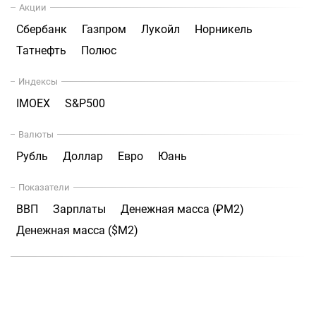
Акции
Сбербанк
Газпром
Лукойл
Норникель
Татнефть
Полюс
Индексы
IMOEX
S&P500
Валюты
Рубль
Доллар
Евро
Юань
Показатели
ВВП
Зарплаты
Денежная масса (₽М2)
Денежная масса ($М2)