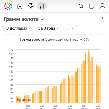
Грамм золота
?
В долларах
За 3 года
Описание графика:
Цена фьючерса на золото, торгуемого на ICE.
Грамм золота
(в долларах) (за 3 года)
+109%
Каждая точка на графике - цена закрытия дня,
170
недели или месяца. Оптимальный таймфрейм
160
(день, неделя, месяц) подбирается автоматически
150
при изменении глубины графика.
140
130
Данные добавляются ежедневно.
120
110
100
90
80
70
60
bytopic.ru
50
Jan
Jul
Jan
Jul
Jan
Jul