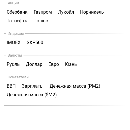
Акции
Сбербанк
Газпром
Лукойл
Норникель
Татнефть
Полюс
Индексы
IMOEX
S&P500
Валюты
Рубль
Доллар
Евро
Юань
Показатели
ВВП
Зарплаты
Денежная масса (₽М2)
Денежная масса ($М2)