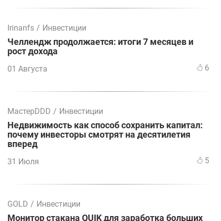
Irinanfs
/
Инвестиции
Челлендж продолжается: итоги 7 месяцев и
рост дохода
6
01 Августа
МастерDDD
/
Инвестиции
Недвижимость как способ сохранить капитал:
почему инвесторы смотрят на десятилетия
вперед
5
31 Июля
GOLD
/
Инвестиции
Монитор стакана QUIK для заработка больших