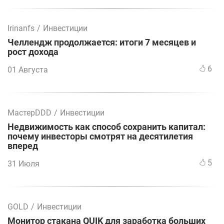
Irinanfs
/
Инвестиции
Челлендж продолжается: итоги 7 месяцев и
рост дохода
6
01 Августа
МастерDDD
/
Инвестиции
Недвижимость как способ сохранить капитал:
почему инвесторы смотрят на десятилетия
вперед
5
31 Июля
GOLD
/
Инвестиции
Монитор стакана QUIK для заработка больших