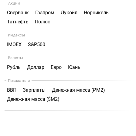
Акции
Сбербанк
Газпром
Лукойл
Норникель
Татнефть
Полюс
Индексы
IMOEX
S&P500
Валюты
Рубль
Доллар
Евро
Юань
Показатели
ВВП
Зарплаты
Денежная масса (₽М2)
Денежная масса ($М2)