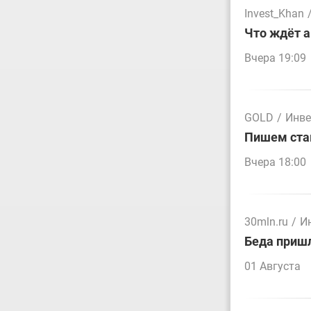
Invest_Khan
Что ждёт а
Вчера 19:09
GOLD
/
Инве
Пишем стак
Вчера 18:00
30mln.ru
/
И
Беда пришл
01 Августа