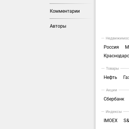
Комментарии
Авторы
Недвижимос
Россия
М
Краснодарс
Товары
Нефть
Га
Акции
Сбербанк
Индексы
IMOEX
S&