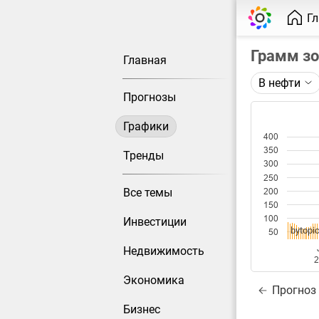
Г
Грамм з
Главная
В нефти
Описание 
Прогнозы
Цена фьюче
Графики
400
Каждая то
350
Оптимальн
Тренды
300
при измен
250
Все темы
200
Данные до
150
100
Инвестиции
bytopic
50
Недвижимость
Экономика
Прогноз
Бизнес