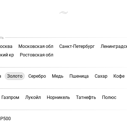
ть
осква
Московская обл
Санкт-Петербург
Ленинградс
кий кр
Ростовская обл
з
Золото
Серебро
Медь
Пшеница
Сахар
Кофе
Газпром
Лукойл
Норникель
Татнефть
Полюс
P500