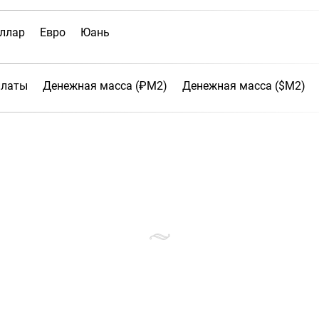
ллар
Евро
Юань
платы
Денежная масса (₽М2)
Денежная масса ($М2)