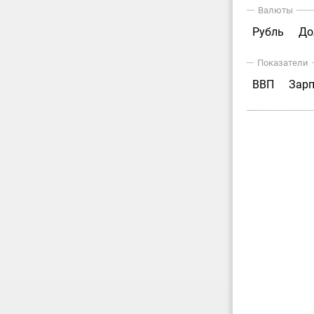
Валюты
Рубль
До
Показатели
ВВП
Зар