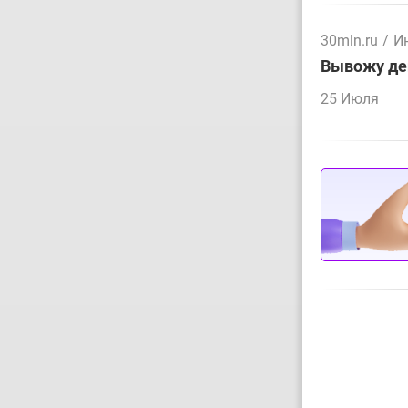
30mln.ru
/
И
Вывожу ден
25 Июля