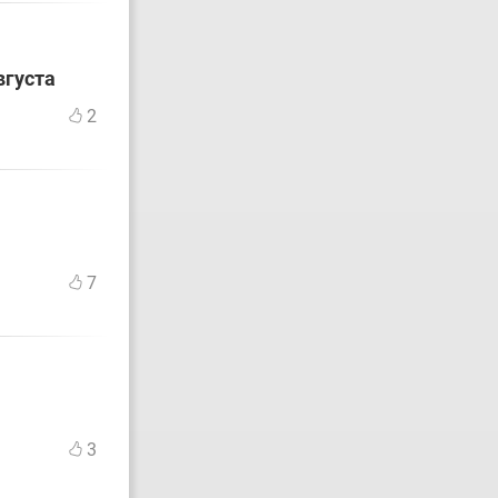
вгуста
2
7
3