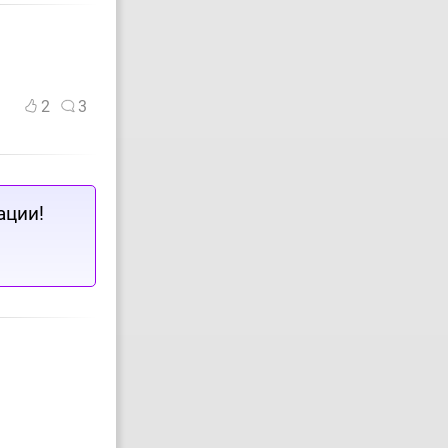
2
3
ации!