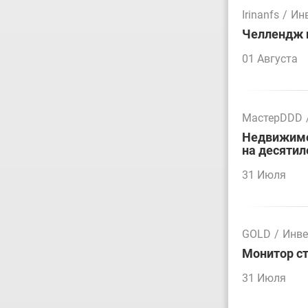
Irinanfs
/
Ин
Челлендж п
01 Августа
МастерDDD
Недвижимос
на десятил
31 Июля
GOLD
/
Инве
Монитор ст
31 Июля