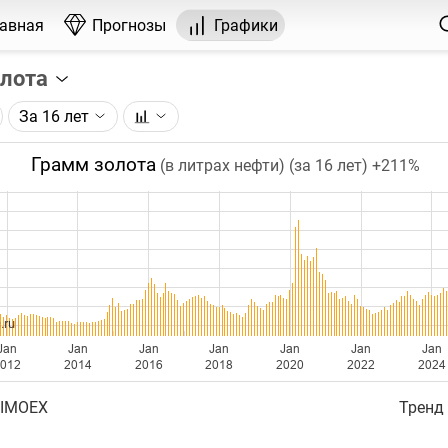
лавная
Прогнозы
Графики
олота
За 16 лет
графика:
рса на золото, торгуемого на ICE.
Грамм золота
(в литрах нефти) (за 16 лет)
+211%
чка на графике - цена закрытия дня, недели или месяца.
ый таймфрейм (день, неделя, месяц) подбирается автома
ении глубины графика.
бавляются ежедневно.
.ru
Jan
Jan
Jan
Jan
Jan
Jan
Jan
2012
2014
2016
2018
2020
2022
2024
 IMOEX
Тренд 