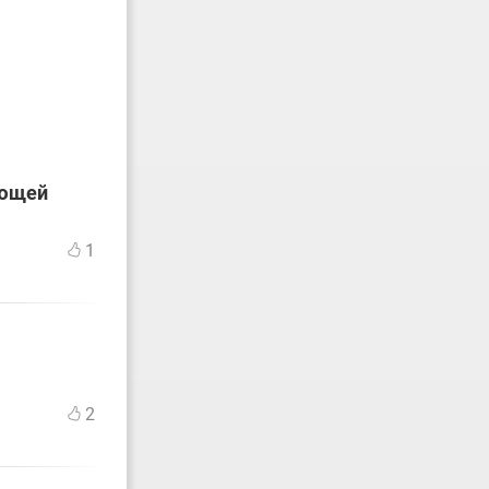
ующей
1
2