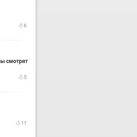
6
ры смотрят
5
11