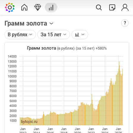
Грамм золота
?
В рублях
За 15 лет
Описание графика:
Цена фьючерса на золото, торгуемого на ICE.
Грамм золота
(в рублях) (за 15 лет)
+580%
14000
Каждая точка на графике - цена закрытия дня,
13000
недели или месяца. Оптимальный таймфрейм
12000
(день, неделя, месяц) подбирается автоматически
11000
при изменении глубины графика.
10000
9000
8000
Данные добавляются ежедневно.
7000
6000
5000
4000
3000
2000
1000
bytopic.ru
Jan
Jan
Jan
Jan
Jan
Jan
Jan
Jan