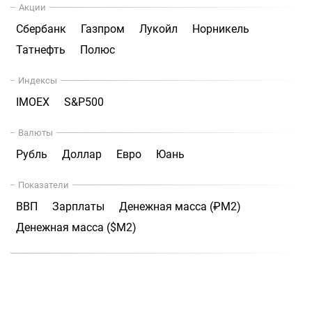
Акции
Сбербанк
Газпром
Лукойл
Норникель
Татнефть
Полюс
Индексы
IMOEX
S&P500
Валюты
Рубль
Доллар
Евро
Юань
Показатели
ВВП
Зарплаты
Денежная масса (₽М2)
Денежная масса ($М2)