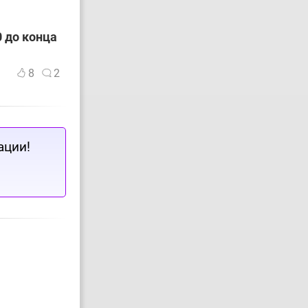
 до конца
8
2
ации!