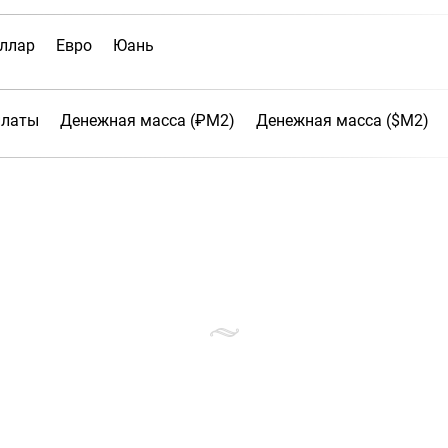
ллар
Евро
Юань
платы
Денежная масса (₽М2)
Денежная масса ($М2)