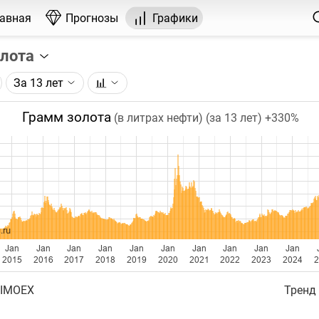
лавная
Прогнозы
Графики
олота
За 13 лет
графика:
рса на золото, торгуемого на ICE.
Грамм золота
(в литрах нефти) (за 13 лет)
+330%
чка на графике - цена закрытия дня, недели или месяца.
ый таймфрейм (день, неделя, месяц) подбирается автома
ении глубины графика.
бавляются ежедневно.
.ru
Jan
Jan
Jan
Jan
Jan
Jan
Jan
Jan
Jan
Jan
2015
2016
2017
2018
2019
2020
2021
2022
2023
2024
2
 IMOEX
Тренд 