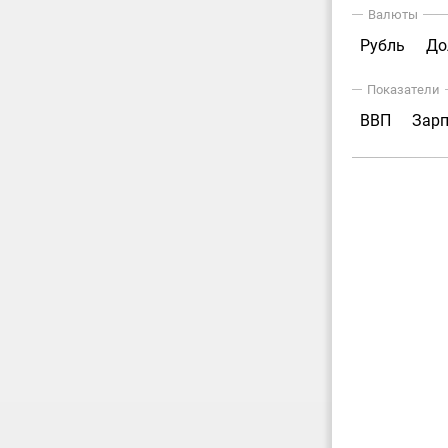
Валюты
Рубль
До
Показатели
ВВП
Зар