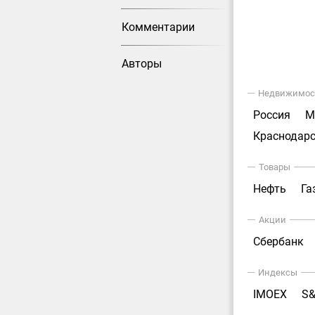
Комментарии
Авторы
Недвижимос
Россия
М
Краснодарс
Товары
Нефть
Га
Акции
Сбербанк
Индексы
IMOEX
S&