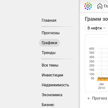
Г
Грамм з
Главная
В нефти
Описание 
Прогнозы
Цена фьюче
Графики
Каждая то
400
Оптимальн
Тренды
350
при измен
300
250
Все темы
200
Данные до
150
100
Инвестиции
bytopic
50
Jan
Недвижимость
2014
Экономика
Прогноз
Бизнес