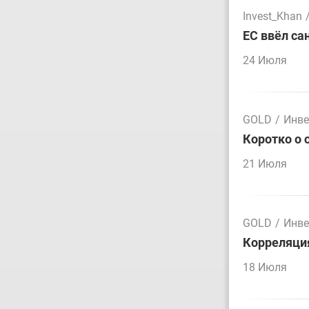
Invest_Khan
ЕС ввёл са
24 Июля
GOLD
/
Инве
Коротко о 
21 Июля
GOLD
/
Инве
Корреляция
18 Июля