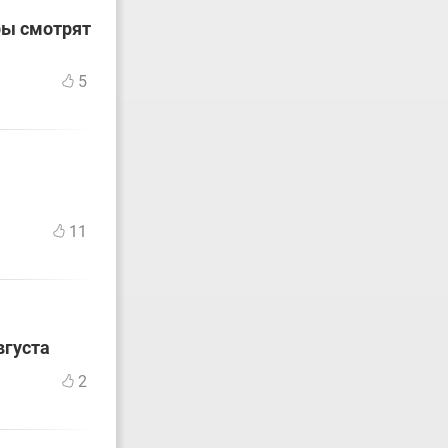
ры смотрят
5
11
вгуста
2