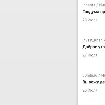
Irinanfs
/
Ин
Госдума пр
28 Июля
Invest_Khan
Доброе утр
27 Июля
30mln.ru
/
И
Вывожу ден
25 Июля