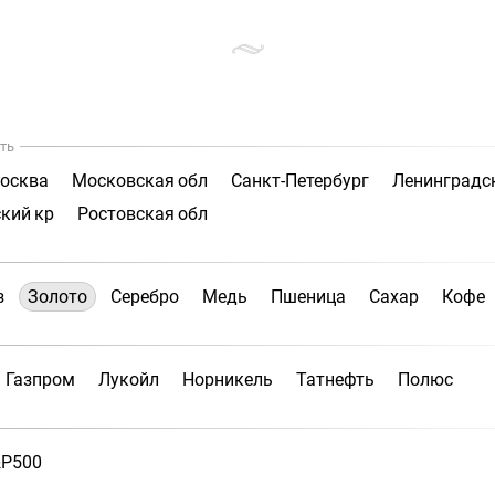
ть
осква
Московская обл
Санкт-Петербург
Ленинградс
кий кр
Ростовская обл
з
Золото
Серебро
Медь
Пшеница
Сахар
Кофе
Газпром
Лукойл
Норникель
Татнефть
Полюс
P500