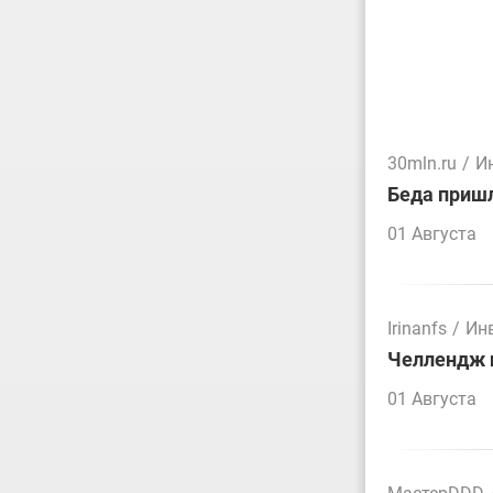
30mln.ru
/
И
Беда пришл
01 Августа
Irinanfs
/
Ин
Челлендж п
01 Августа