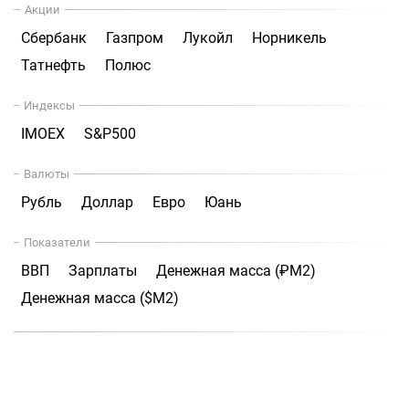
Акции
Сбербанк
Газпром
Лукойл
Норникель
Татнефть
Полюс
Индексы
IMOEX
S&P500
Валюты
Рубль
Доллар
Евро
Юань
Показатели
ВВП
Зарплаты
Денежная масса (₽М2)
Денежная масса ($М2)