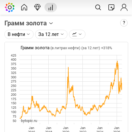
Грамм золота
?
В нефти
За 12 лет
Описание графика:
Цена фьючерса на золото, торгуемого на ICE.
Грамм золота
(в литрах нефти) (за 12 лет)
+318%
425
Каждая точка на графике - цена закрытия дня,
400
недели или месяца. Оптимальный таймфрейм
375
350
(день, неделя, месяц) подбирается автоматически
325
при изменении глубины графика.
300
275
250
Данные добавляются ежедневно.
225
200
175
150
125
100
75
bytopic.ru
50
Jan
Jan
Jan
Jan
Jan
Jan