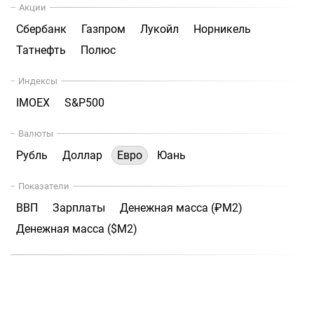
Акции
Сбербанк
Газпром
Лукойл
Норникель
Татнефть
Полюс
Индексы
IMOEX
S&P500
Валюты
Рубль
Доллар
Евро
Юань
Показатели
ВВП
Зарплаты
Денежная масса (₽М2)
Денежная масса ($М2)