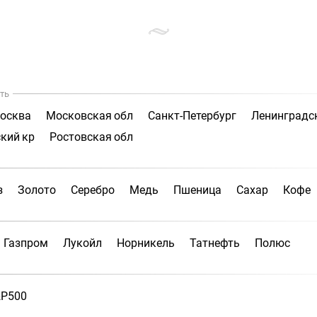
ть
осква
Московская обл
Санкт-Петербург
Ленинградс
кий кр
Ростовская обл
з
Золото
Серебро
Медь
Пшеница
Сахар
Кофе
Газпром
Лукойл
Норникель
Татнефть
Полюс
P500