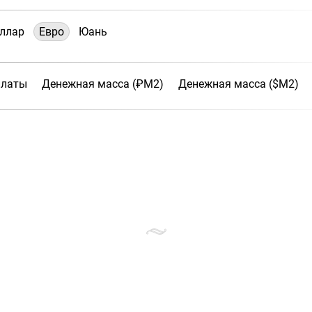
ллар
Евро
Юань
платы
Денежная масса (₽М2)
Денежная масса ($М2)