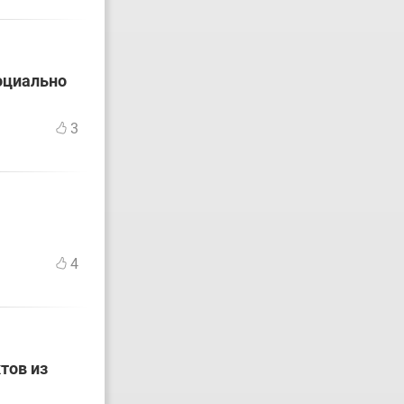
оциально
3
4
тов из