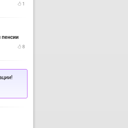
1
й пенсии
8
ации!