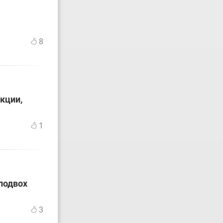
8
кции,
1
подвох
3