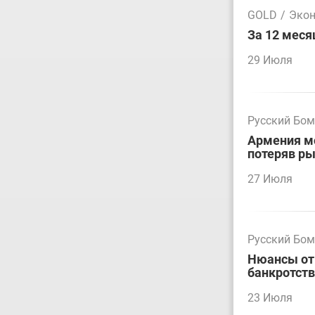
GOLD
/
Эко
За 12 меся
29 Июля
Русский Бо
Армения мо
потеряв р
27 Июля
Русский Бо
Нюансы отм
банкротст
23 Июля