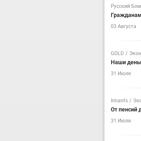
Русский Бо
Гражданам 
03 Августа
GOLD
/
Эко
Наши деньг
31 Июля
Irinanfs
/
Эк
От пенсий 
31 Июля