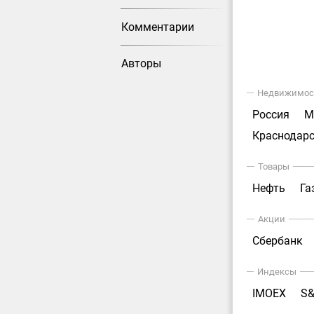
Комментарии
Авторы
Недвижимос
Россия
М
Краснодарс
Товары
Нефть
Га
Акции
Сбербанк
Индексы
IMOEX
S&