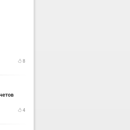
8
счетов
4