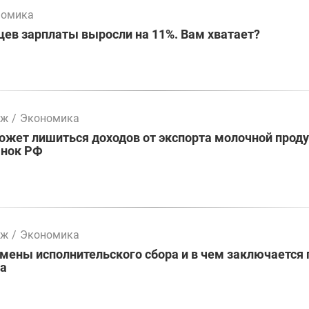
номика
цев зарплаты выросли на 11%. Вам хватает?
мж
/
Экономика
жет лишиться доходов от экспорта молочной проду
ынок РФ
мж
/
Экономика
ены исполнительского сбора и в чем заключается 
ва