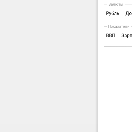
Валюты
Рубль
До
Показатели
ВВП
Зар