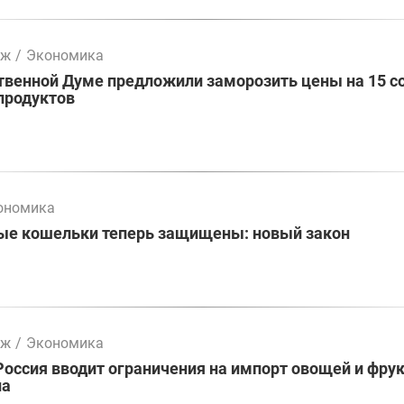
мж
/
Экономика
твенной Думе предложили заморозить цены на 15 с
продуктов
ономика
ые кошельки теперь защищены: новый закон
мж
/
Экономика
Россия вводит ограничения на импорт овощей и фрук
на