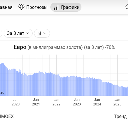
лавная
Прогнозы
Графики
За 8 лет
графика:
, торгуемого на FOREX.
Евро
(в миллиграммах золота) (за 8 лет)
-70%
чка на графике - цена закрытия дня, недели или месяца.
ый таймфрейм (день, неделя, месяц) подбирается автома
ении глубины графика.
бавляются ежедневно.
.ru
Jan
Jan
Jan
Jan
Jan
Jan
2020
2021
2022
2023
2024
2025
 IMOEX
Тренд 