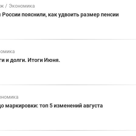
мж
/
Экономика
России пояснили, как удвоить размер пенсии
номика
и и долги. Итоги Июня.
ономика
до маркировки: топ 5 изменений августа