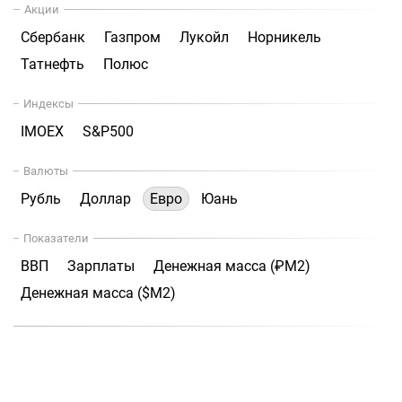
Акции
Сбербанк
Газпром
Лукойл
Норникель
Татнефть
Полюс
Индексы
IMOEX
S&P500
Валюты
Рубль
Доллар
Евро
Юань
Показатели
ВВП
Зарплаты
Денежная масса (₽М2)
Денежная масса ($М2)