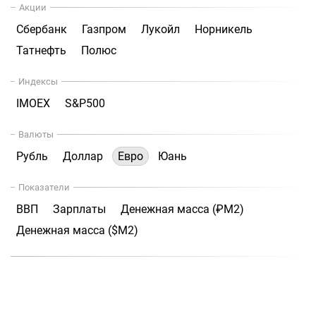
Акции
Сбербанк
Газпром
Лукойл
Норникель
Татнефть
Полюс
Индексы
IMOEX
S&P500
Валюты
Рубль
Доллар
Евро
Юань
Показатели
ВВП
Зарплаты
Денежная масса (₽М2)
Денежная масса ($М2)