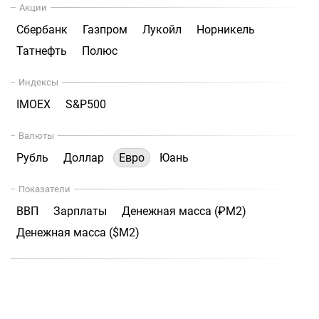
Акции
Сбербанк
Газпром
Лукойл
Норникель
Татнефть
Полюс
Индексы
IMOEX
S&P500
Валюты
Рубль
Доллар
Евро
Юань
Показатели
ВВП
Зарплаты
Денежная масса (₽М2)
Денежная масса ($М2)