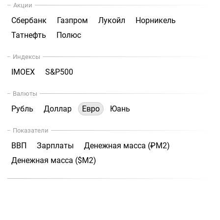
Акции
Сбербанк
Газпром
Лукойл
Норникель
Татнефть
Полюс
Индексы
IMOEX
S&P500
Валюты
Рубль
Доллар
Евро
Юань
Показатели
ВВП
Зарплаты
Денежная масса (₽М2)
Денежная масса ($М2)