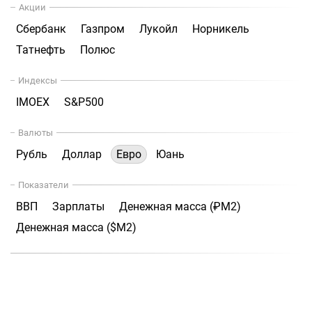
Акции
Сбербанк
Газпром
Лукойл
Норникель
Татнефть
Полюс
Индексы
IMOEX
S&P500
Валюты
Рубль
Доллар
Евро
Юань
Показатели
ВВП
Зарплаты
Денежная масса (₽М2)
Денежная масса ($М2)