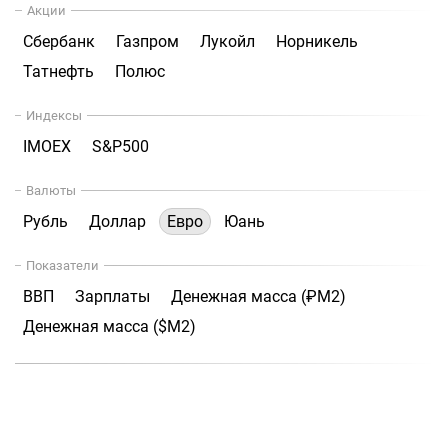
Акции
Сбербанк
Газпром
Лукойл
Норникель
Татнефть
Полюс
Индексы
IMOEX
S&P500
Валюты
Рубль
Доллар
Евро
Юань
Показатели
ВВП
Зарплаты
Денежная масса (₽М2)
Денежная масса ($М2)