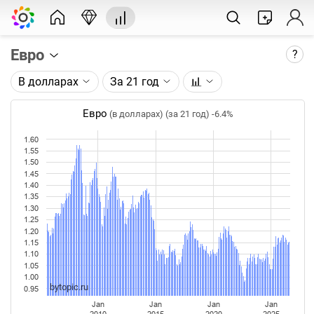
Евро
?
В долларах
За 21 год
Описание графика:
Цена евро, торгуемого на FOREX.
Евро
(в долларах) (за 21 год)
-6.4%
Каждая точка на графике - цена закрытия дня,
1.60
недели или месяца. Оптимальный таймфрейм
1.55
1.50
(день, неделя, месяц) подбирается автоматически
1.45
при изменении глубины графика.
1.40
1.35
Данные добавляются ежедневно.
1.30
1.25
1.20
1.15
1.10
1.05
1.00
bytopic.ru
0.95
Jan
Jan
Jan
Jan