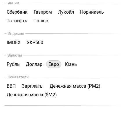
Акции
Сбербанк
Газпром
Лукойл
Норникель
Татнефть
Полюс
Индексы
IMOEX
S&P500
Валюты
Рубль
Доллар
Евро
Юань
Показатели
ВВП
Зарплаты
Денежная масса (₽М2)
Денежная масса ($М2)