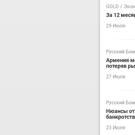
GOLD
/
Эко
За 12 меся
29 Июля
Русский Бо
Армения мо
потеряв р
27 Июля
Русский Бо
Нюансы отм
банкротст
23 Июля