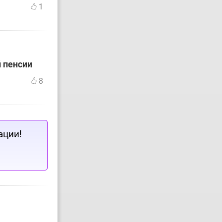
1
й пенсии
8
ации!