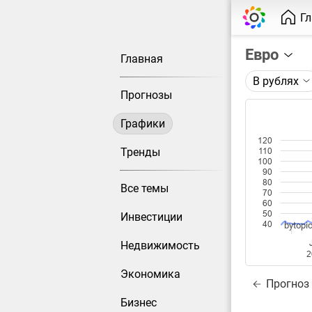
Г
Евро
Главная
В рублях
Описание 
Прогнозы
Цена евро
Графики
Каждая то
120
Оптимальн
Тренды
110
100
при измен
90
80
Все темы
Данные до
70
60
50
Инвестиции
40
bytopic
Недвижимость
2
Экономика
Прогноз
Бизнес