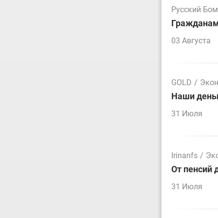
Русский Бо
Гражданам 
03 Августа
GOLD
/
Эко
Наши деньг
31 Июля
Irinanfs
/
Эк
От пенсий 
31 Июля