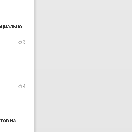
оциально
3
4
тов из