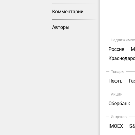
Комментарии
Авторы
Недвижимос
Россия
М
Краснодарс
Товары
Нефть
Га
Акции
Сбербанк
Индексы
IMOEX
S&