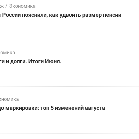
мж
/
Экономика
России пояснили, как удвоить размер пенсии
номика
и и долги. Итоги Июня.
ономика
до маркировки: топ 5 изменений августа