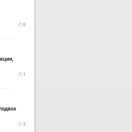
8
кции,
1
подвох
3