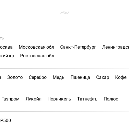
ть
осква
Московская обл
Санкт-Петербург
Ленинградс
кий кр
Ростовская обл
з
Золото
Серебро
Медь
Пшеница
Сахар
Кофе
Газпром
Лукойл
Норникель
Татнефть
Полюс
P500