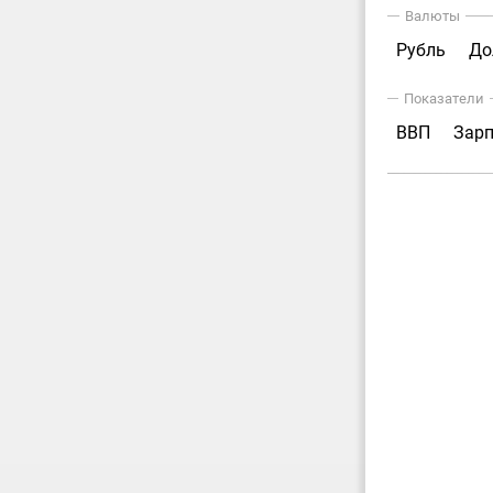
Валюты
Рубль
До
Показатели
ВВП
Зар