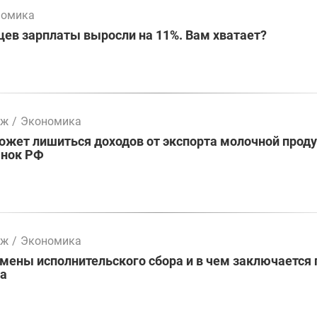
номика
цев зарплаты выросли на 11%. Вам хватает?
мж
/
Экономика
жет лишиться доходов от экспорта молочной проду
ынок РФ
мж
/
Экономика
ены исполнительского сбора и в чем заключается 
ва