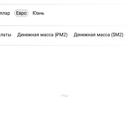
ллар
Евро
Юань
платы
Денежная масса (₽М2)
Денежная масса ($М2)