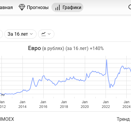
лавная
Прогнозы
Графики
За 16 лет
графика:
, торгуемого на FOREX.
Евро
(в рублях) (за 16 лет)
+140%
чка на графике - цена закрытия дня, недели или месяца.
ый таймфрейм (день, неделя, месяц) подбирается автома
ении глубины графика.
бавляются ежедневно.
.ru
Jan
Jan
Jan
Jan
Jan
Jan
Jan
012
2014
2016
2018
2020
2022
2024
 IMOEX
Тренд 