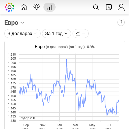
Евро
?
В долларах
За 1 год
Описание графика:
Цена евро, торгуемого на FOREX.
Евро
(в долларах) (за 1 год)
-0.9%
1.210
Каждая точка на графике - цена закрытия дня,
1.205
недели или месяца. Оптимальный таймфрейм
1.200
1.195
(день, неделя, месяц) подбирается автоматически
1.190
при изменении глубины графика.
1.185
1.180
1.175
Данные добавляются ежедневно.
1.170
1.165
1.160
1.155
1.150
1.145
1.140
1.135
bytopic.ru
1.130
Sep
Nov
Jan
Mar
May
Jul