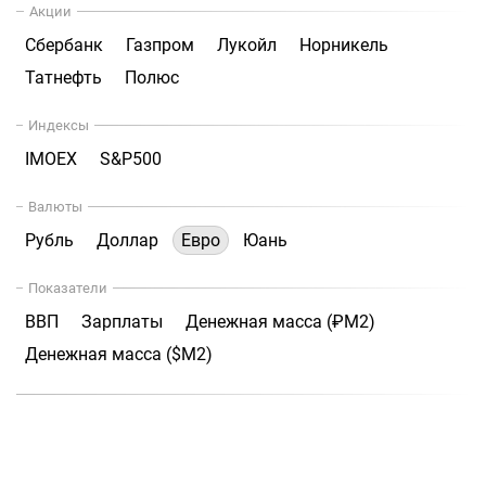
Акции
Сбербанк
Газпром
Лукойл
Норникель
Татнефть
Полюс
Индексы
IMOEX
S&P500
Валюты
Рубль
Доллар
Евро
Юань
Показатели
ВВП
Зарплаты
Денежная масса (₽М2)
Денежная масса ($М2)