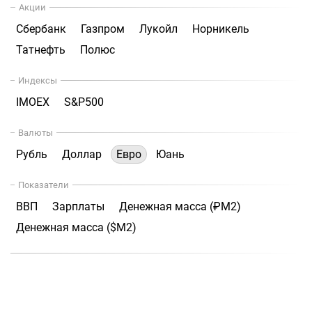
Акции
Сбербанк
Газпром
Лукойл
Норникель
Татнефть
Полюс
Индексы
IMOEX
S&P500
Валюты
Рубль
Доллар
Евро
Юань
Показатели
ВВП
Зарплаты
Денежная масса (₽М2)
Денежная масса ($М2)