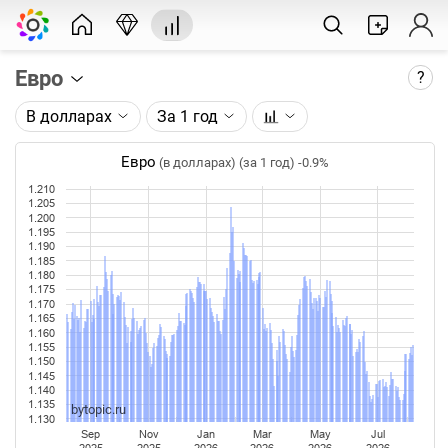
Евро
?
В долларах
За 1 год
Описание графика:
Цена евро, торгуемого на FOREX.
Евро
(в долларах) (за 1 год)
-0.9%
1.210
Каждая точка на графике - цена закрытия дня,
1.205
недели или месяца. Оптимальный таймфрейм
1.200
1.195
(день, неделя, месяц) подбирается автоматически
1.190
при изменении глубины графика.
1.185
1.180
1.175
Данные добавляются ежедневно.
1.170
1.165
1.160
1.155
1.150
1.145
1.140
1.135
bytopic.ru
1.130
Sep
Nov
Jan
Mar
May
Jul