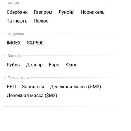
Акции
Сбербанк
Газпром
Лукойл
Норникель
Татнефть
Полюс
Индексы
IMOEX
S&P500
Валюты
Рубль
Доллар
Евро
Юань
Показатели
ВВП
Зарплаты
Денежная масса (₽М2)
Денежная масса ($М2)