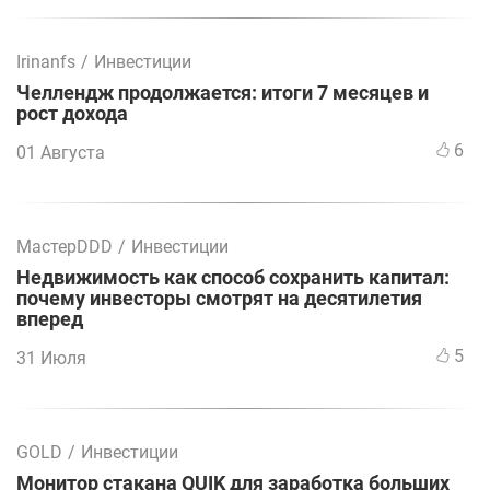
Irinanfs
/
Инвестиции
Челлендж продолжается: итоги 7 месяцев и
рост дохода
6
01 Августа
МастерDDD
/
Инвестиции
Недвижимость как способ сохранить капитал:
почему инвесторы смотрят на десятилетия
вперед
5
31 Июля
GOLD
/
Инвестиции
Монитор стакана QUIK для заработка больших