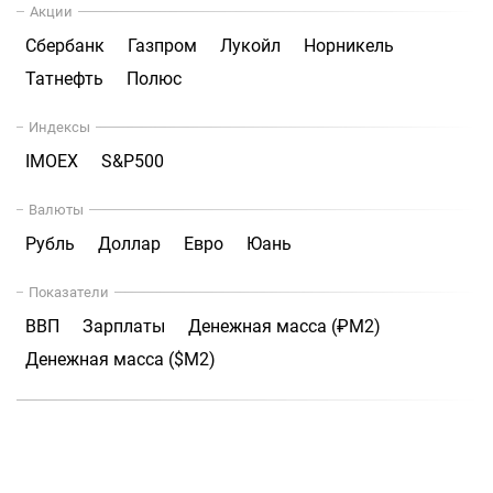
Акции
Сбербанк
Газпром
Лукойл
Норникель
Татнефть
Полюс
Индексы
IMOEX
S&P500
Валюты
Рубль
Доллар
Евро
Юань
Показатели
ВВП
Зарплаты
Денежная масса (₽М2)
Денежная масса ($М2)