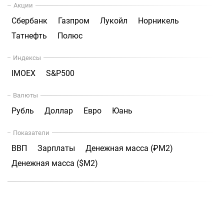
Акции
Сбербанк
Газпром
Лукойл
Норникель
Татнефть
Полюс
Индексы
IMOEX
S&P500
Валюты
Рубль
Доллар
Евро
Юань
Показатели
ВВП
Зарплаты
Денежная масса (₽М2)
Денежная масса ($М2)