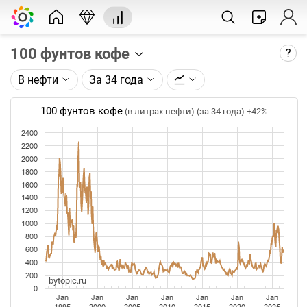
100 фунтов кофе
?
В нефти
За 34 года
Описание графика:
Цена фьючерса на кофе, торгуемого на ICE.
100 фунтов кофе
(в литрах нефти) (за 34 года)
+42%
Каждая точка на графике - цена закрытия дня,
2400
2200
недели или месяца. Оптимальный таймфрейм
2000
(день, неделя, месяц) подбирается автоматически
1800
при изменении глубины графика.
1600
1400
Данные добавляются ежедневно.
1200
1000
800
600
400
200
bytopic.ru
0
Jan
Jan
Jan
Jan
Jan
Jan
Jan