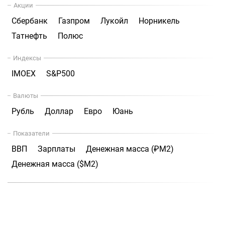
Акции
Сбербанк
Газпром
Лукойл
Норникель
Татнефть
Полюс
Индексы
IMOEX
S&P500
Валюты
Рубль
Доллар
Евро
Юань
Показатели
ВВП
Зарплаты
Денежная масса (₽М2)
Денежная масса ($М2)