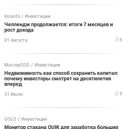
Irinanfs
/
Инвестиции
Челлендж продолжается: итоги 7 месяцев и
рост дохода
6
01 Августа
МастерDDD
/
Инвестиции
Недвижимость как способ сохранить капитал:
почему инвесторы смотрят на десятилетия
вперед
5
31 Июля
GOLD
/
Инвестиции
Монитор стакана QUIK для заработка больших