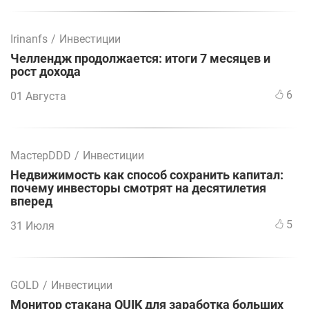
Irinanfs
/
Инвестиции
Челлендж продолжается: итоги 7 месяцев и
рост дохода
6
01 Августа
МастерDDD
/
Инвестиции
Недвижимость как способ сохранить капитал:
почему инвесторы смотрят на десятилетия
вперед
5
31 Июля
GOLD
/
Инвестиции
Монитор стакана QUIK для заработка больших