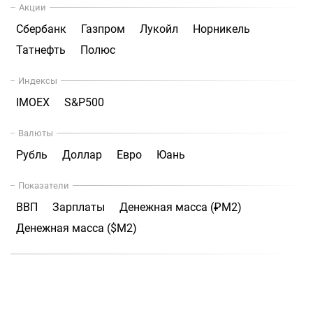
Акции
Сбербанк
Газпром
Лукойл
Норникель
Татнефть
Полюс
Индексы
IMOEX
S&P500
Валюты
Рубль
Доллар
Евро
Юань
Показатели
ВВП
Зарплаты
Денежная масса (₽М2)
Денежная масса ($М2)