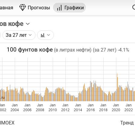
лавная
Прогнозы
Графики
ов кофе
За 27 лет
графика:
ерса на кофе, торгуемого на ICE.
100 фунтов кофе
(в литрах нефти) (за 27 лет)
-4.1%
чка на графике - цена закрытия дня, недели или месяца.
ый таймфрейм (день, неделя, месяц) подбирается автома
ении глубины графика.
бавляются ежедневно.
.ru
Jan
Jan
Jan
Jan
Jan
Jan
Jan
Jan
Jan
Jan
Jan
2002
2004
2006
2008
2010
2012
2014
2016
2018
2020
2022
 IMOEX
Тренд 