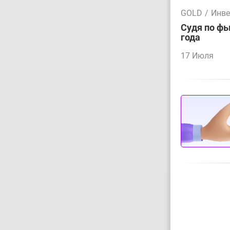
GOLD
/
Инве
Судя по фь
года
17 Июля