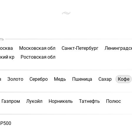
ть
осква
Московская обл
Санкт-Петербург
Ленинградс
кий кр
Ростовская обл
з
Золото
Серебро
Медь
Пшеница
Сахар
Кофе
Газпром
Лукойл
Норникель
Татнефть
Полюс
P500