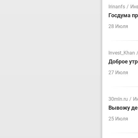
Irinanfs
/
Ин
Госдума пр
28 Июля
Invest_Khan
Доброе утр
27 Июля
30mln.ru
/
И
Вывожу ден
25 Июля