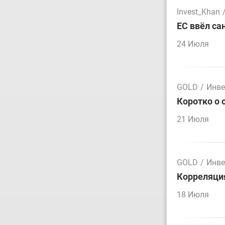
Invest_Khan
ЕС ввёл са
24 Июля
GOLD
/
Инве
Коротко о 
21 Июля
GOLD
/
Инве
Корреляция
18 Июля