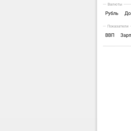
Валюты
Рубль
До
Показатели
ВВП
Зар