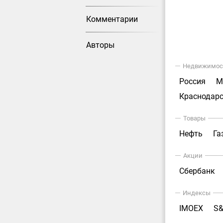
Комментарии
Авторы
Недвижимос
Россия
М
Краснодарс
Товары
Нефть
Га
Акции
Сбербанк
Индексы
IMOEX
S&