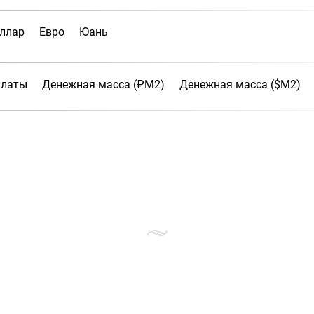
ллар
Евро
Юань
платы
Денежная масса (₽М2)
Денежная масса ($М2)