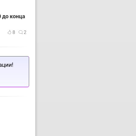
 до конца
8
2
ации!