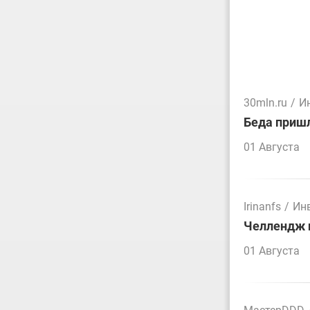
30mln.ru
/
И
Беда пришл
01 Августа
Irinanfs
/
Ин
Челлендж п
01 Августа