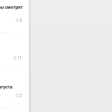
ры смотрят
5
11
вгуста
2