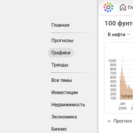
Г
100 фунт
Главная
В нефти
Описание 
Прогнозы
Цена фьюч
Графики
Каждая то
1000
Оптимальн
Тренды
900
800
при измен
700
600
Все темы
Данные до
500
400
300
Инвестиции
200
bytopic
100
Jan
Недвижимость
2000
Экономика
Прогноз
Бизнес