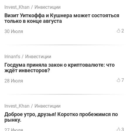
Invest_Khan
/
Инвестиции
Визит Уиткоффа и Кушнера может состояться
только в конце августа
2
30 Июля
Irinanfs
/
Инвестиции
Госдума приняла закон о криптовалюте: что
ждёт инвесторов?
7
28 Июля
Invest_Khan
/
Инвестиции
Доброе утро, друзья! Коротко пробежимся по
рынку.
3
27 Июля