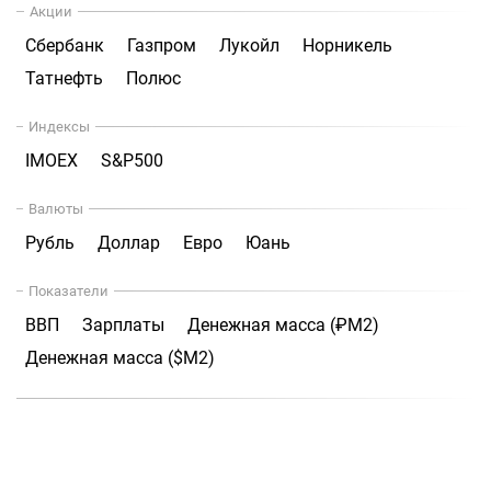
Акции
Сбербанк
Газпром
Лукойл
Норникель
Татнефть
Полюс
Индексы
IMOEX
S&P500
Валюты
Рубль
Доллар
Евро
Юань
Показатели
ВВП
Зарплаты
Денежная масса (₽М2)
Денежная масса ($М2)