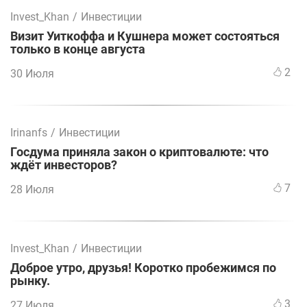
Invest_Khan
/
Инвестиции
Визит Уиткоффа и Кушнера может состояться
только в конце августа
2
30 Июля
Irinanfs
/
Инвестиции
Госдума приняла закон о криптовалюте: что
ждёт инвесторов?
7
28 Июля
Invest_Khan
/
Инвестиции
Доброе утро, друзья! Коротко пробежимся по
рынку.
3
27 Июля