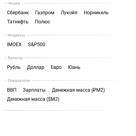
Акции
Сбербанк
Газпром
Лукойл
Норникель
Татнефть
Полюс
Индексы
IMOEX
S&P500
Валюты
Рубль
Доллар
Евро
Юань
Показатели
ВВП
Зарплаты
Денежная масса (₽М2)
Денежная масса ($М2)