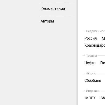
Комментарии
Авторы
Недвижимос
Россия
М
Краснодарс
Товары
Нефть
Га
Акции
Сбербанк
Индексы
IMOEX
S&