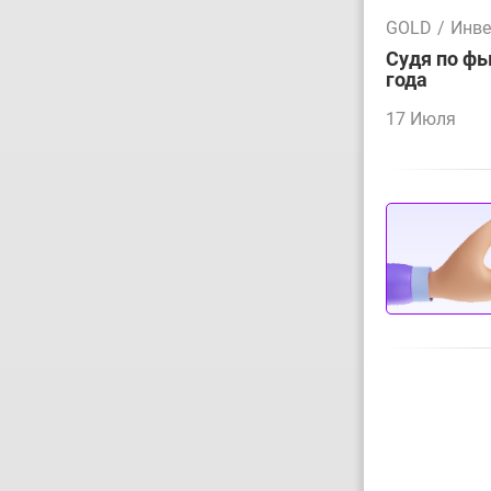
GOLD
/
Инве
Судя по фь
года
17 Июля