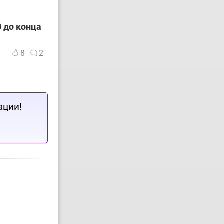
 до конца
8
2
ации!