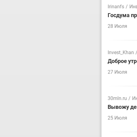
Irinanfs
/
Ин
Госдума пр
28 Июля
Invest_Khan
Доброе утр
27 Июля
30mln.ru
/
И
Вывожу ден
25 Июля