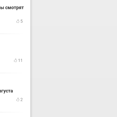
ры смотрят
5
11
вгуста
2