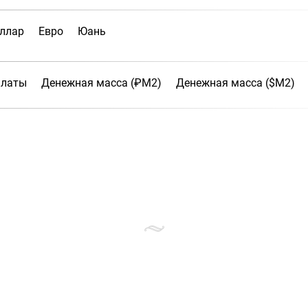
ллар
Евро
Юань
платы
Денежная масса (₽М2)
Денежная масса ($М2)