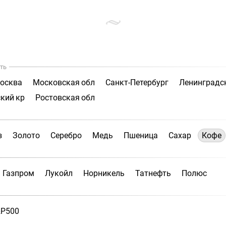
ть
осква
Московская обл
Санкт-Петербург
Ленинградс
кий кр
Ростовская обл
з
Золото
Серебро
Медь
Пшеница
Сахар
Кофе
Газпром
Лукойл
Норникель
Татнефть
Полюс
P500