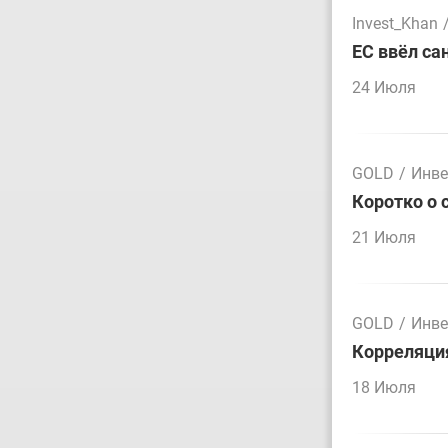
Invest_Khan
ЕС ввёл са
24 Июля
GOLD
/
Инве
Коротко о 
21 Июля
GOLD
/
Инве
Корреляция
18 Июля