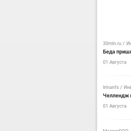
30mln.ru
/
И
Беда пришл
01 Августа
Irinanfs
/
Ин
Челлендж п
01 Августа