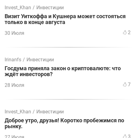
Invest_Khan
/
Инвестиции
Визит Уиткоффа и Кушнера может состояться
только в конце августа
2
30 Июля
Irinanfs
/
Инвестиции
Госдума приняла закон о криптовалюте: что
ждёт инвесторов?
7
28 Июля
Invest_Khan
/
Инвестиции
Доброе утро, друзья! Коротко пробежимся по
рынку.
3
27 Июля