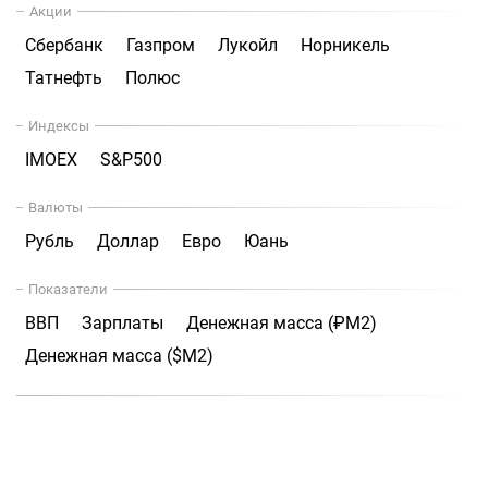
Акции
Сбербанк
Газпром
Лукойл
Норникель
Татнефть
Полюс
Индексы
IMOEX
S&P500
Валюты
Рубль
Доллар
Евро
Юань
Показатели
ВВП
Зарплаты
Денежная масса (₽М2)
Денежная масса ($М2)