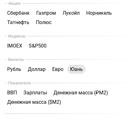
Акции
Сбербанк
Газпром
Лукойл
Норникель
Татнефть
Полюс
Индексы
IMOEX
S&P500
Валюты
Рубль
Доллар
Евро
Юань
Показатели
ВВП
Зарплаты
Денежная масса (₽М2)
Денежная масса ($М2)