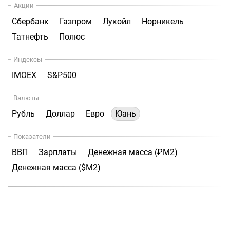
Акции
Сбербанк
Газпром
Лукойл
Норникель
Татнефть
Полюс
Индексы
IMOEX
S&P500
Валюты
Рубль
Доллар
Евро
Юань
Показатели
ВВП
Зарплаты
Денежная масса (₽М2)
Денежная масса ($М2)