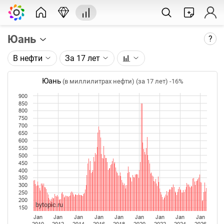
Юань
?
В нефти
За 17 лет
Описание графика:
Цена юаня, торгуемого на FOREX.
Юань
(в миллилитрах нефти) (за 17 лет)
-16%
900
Каждая точка на графике - цена закрытия дня,
850
недели или месяца. Оптимальный таймфрейм
800
(день, неделя, месяц) подбирается автоматически
750
700
при изменении глубины графика.
650
600
Данные добавляются ежедневно.
550
500
450
400
350
300
250
200
bytopic.ru
150
Jan
Jan
Jan
Jan
Jan
Jan
Jan
Jan
Jan