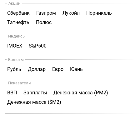
Акции
Сбербанк
Газпром
Лукойл
Норникель
Татнефть
Полюс
Индексы
IMOEX
S&P500
Валюты
Рубль
Доллар
Евро
Юань
Показатели
ВВП
Зарплаты
Денежная масса (₽М2)
Денежная масса ($М2)