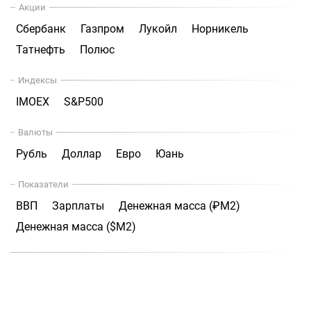
Акции
Сбербанк
Газпром
Лукойл
Норникель
Татнефть
Полюс
Индексы
IMOEX
S&P500
Валюты
Рубль
Доллар
Евро
Юань
Показатели
ВВП
Зарплаты
Денежная масса (₽М2)
Денежная масса ($М2)