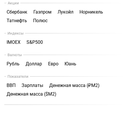
Акции
Сбербанк
Газпром
Лукойл
Норникель
Татнефть
Полюс
Индексы
IMOEX
S&P500
Валюты
Рубль
Доллар
Евро
Юань
Показатели
ВВП
Зарплаты
Денежная масса (₽М2)
Денежная масса ($М2)