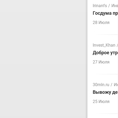
Irinanfs
/
Ин
Госдума пр
28 Июля
Invest_Khan
Доброе утр
27 Июля
30mln.ru
/
И
Вывожу ден
25 Июля