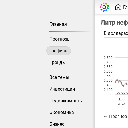
Г
Литр неф
Главная
В доллара
Описание 
Прогнозы
Цена фьюче
Графики
Каждая то
0.750
Оптимальн
Тренды
0.700
0.650
при измен
0.600
0.550
Все темы
Данные до
0.500
0.450
Инвестиции
0.400
bytopic
0.350
Sep
Недвижимость
2024
Экономика
Прогноз
Бизнес