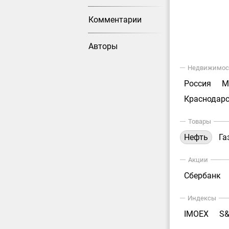
Комментарии
Авторы
Недвижимос
Россия
М
Краснодарс
Товары
Нефть
Га
Акции
Сбербанк
Индексы
IMOEX
S&