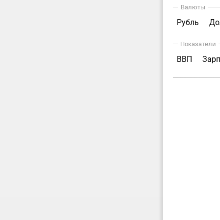
Валюты
Рубль
До
Показатели
ВВП
Зар