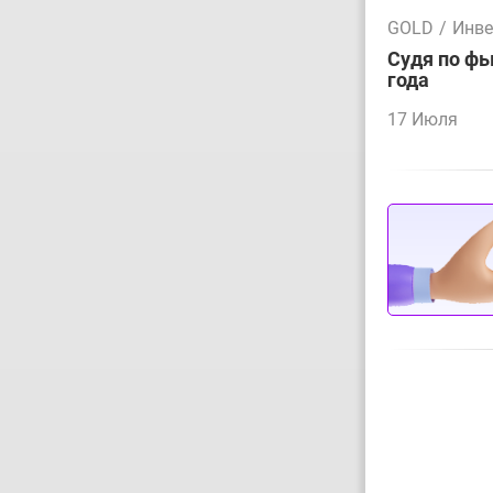
GOLD
/
Инве
Судя по фь
года
17 Июля