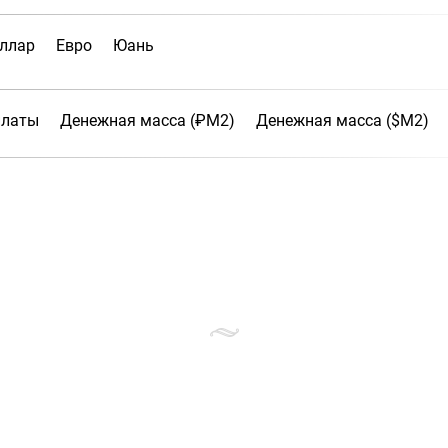
ллар
Евро
Юань
платы
Денежная масса (₽М2)
Денежная масса ($М2)