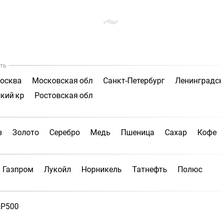
ть
осква
Московская обл
Санкт-Петербург
Ленинградс
кий кр
Ростовская обл
з
Золото
Серебро
Медь
Пшеница
Сахар
Кофе
Газпром
Лукойл
Норникель
Татнефть
Полюс
P500