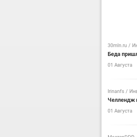
30mln.ru
/
И
Беда пришл
01 Августа
Irinanfs
/
Ин
Челлендж п
01 Августа