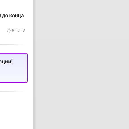
 до конца
8
2
ации!