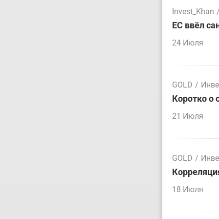
Invest_Khan
ЕС ввёл са
24 Июля
GOLD
/
Инве
Коротко о 
21 Июля
GOLD
/
Инве
Корреляция
18 Июля