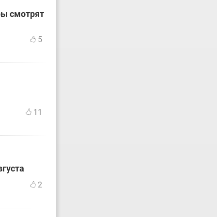
ры смотрят
5
11
вгуста
2