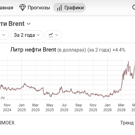
лавная
Прогнозы
Графики
ти Brent
х
За 2 года
графика:
рса на нефть марки Brent, торгуемого на ICE.
Литр нефти Brent
(в долларах) (за 2 года)
+4.4%
чка на графике - цена закрытия дня, недели или месяца.
ый таймфрейм (день, неделя, месяц) подбирается автома
ении глубины графика.
бавляются ежедневно.
.ru
Nov
Jan
Mar
May
Jul
Sep
Nov
Jan
Mar
M
2024
2025
2025
2025
2025
2025
2025
2026
2026
2
 IMOEX
Тренд 